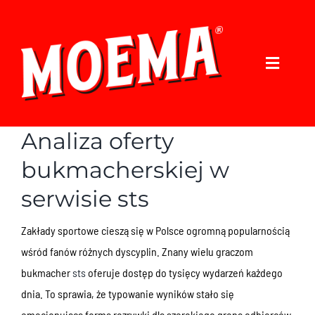
Ir
para
o
Alterna
conteúdo
navegaç
NOSSOS PRODUTOS
CONTATO
Analiza oferty
FACEBOOK
bukmacherskiej w
INSTAGRAM
serwisie sts
Zakłady sportowe cieszą się w Polsce ogromną popularnością
wśród fanów różnych dyscyplin. Znany wielu graczom
bukmacher
sts
oferuje dostęp do tysięcy wydarzeń każdego
dnia. To sprawia, że typowanie wyników stało się
emocjonującą formą rozrywki dla szerokiego grona odbiorców.