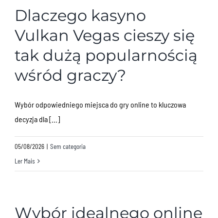
Dlaczego kasyno
Vulkan Vegas cieszy się
tak dużą popularnością
wśród graczy?
Wybór odpowiedniego miejsca do gry online to kluczowa
decyzja dla [...]
05/08/2026
|
Sem categoria
Ler Mais
Wybór idealnego online