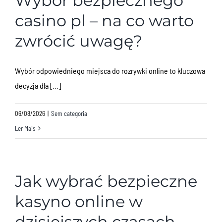
Wybór bezpiecznego
casino pl – na co warto
zwrócić uwagę?
Wybór odpowiedniego miejsca do rozrywki online to kluczowa
decyzja dla [...]
06/08/2026
|
Sem categoria
Ler Mais
Jak wybrać bezpieczne
kasyno online w
dzisiejszych czasach