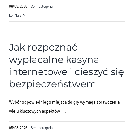
06/08/2026
|
Sem categoria
Ler Mais
Jak rozpoznać
wypłacalne kasyna
internetowe i cieszyć się
bezpieczeństwem
Wybór odpowiedniego miejsca do gry wymaga sprawdzenia
wielu kluczowych aspektów [...]
05/08/2026
|
Sem categoria