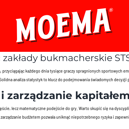
ć zakłady bukmacherskie ST
 przyciągając każdego dnia tysiące graczy spragnionych sportowych emoc
 Solidna analiza statystyk to klucz do podejmowania świadomych decyzji
 i zarządzanie kapitałe
ęście, lecz matematyczne podejście do gry. Warto skupić się na dyscyp
zarządzanie budżetem pozwala uniknąć niepotrzebnego ryzyka i zapewn