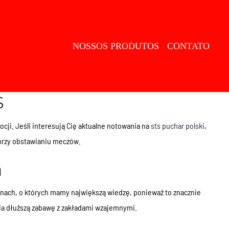
NOSSOS PRODUTOS
CONTATO
S
ji. Jeśli interesują Cię aktualne notowania na
sts puchar polski
,
 przy obstawianiu meczów.
m
linach, o których mamy największą wiedzę, ponieważ to znacznie
ia dłuższą zabawę z zakładami wzajemnymi.