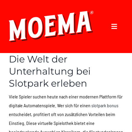
Ir
para
o
Alterna
conteúdo
navegaç
NOSSOS PRODUTOS
CONTATO
Die Welt der
FACEBOOK
Unterhaltung bei
INSTAGRAM
Slotpark erleben
Viele Spieler suchen heute nach einer modernen Plattform für
digitale Automatenspiele. Wer sich für einen
slotpark bonus
entscheidet, profitiert oft von zusätzlichen Vorteilen beim
Einstieg. Diese virtuelle Spielothek bietet eine
beeindruckende Auswahl an Klassikern, die für stundenlangen