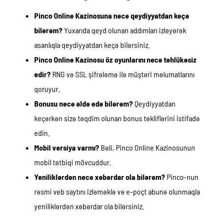
Pinco Online Kazinosuna necə qeydiyyatdan keçə
bilərəm?
Yuxarıda qeyd olunan addımları izləyərək
asanlıqla qeydiyyatdan keçə bilərsiniz.
Pinco Online Kazinosu öz oyunlarını necə təhlükəsiz
edir?
RNG və SSL şifrələmə ilə müştəri məlumatlarını
qoruyur.
Bonusu necə əldə edə bilərəm?
Qeydiyyatdan
keçərkən sizə təqdim olunan bonus təkliflərini istifadə
edin.
Mobil versiya varmı?
Bəli, Pinco Online Kazinosunun
mobil tətbiqi mövcuddur.
Yeniliklərdən necə xəbərdar ola bilərəm?
Pinco-nun
rəsmi veb saytını izləməklə və e-poçt abunə olunmaqla
yeniliklərdən xəbərdar ola bilərsiniz.