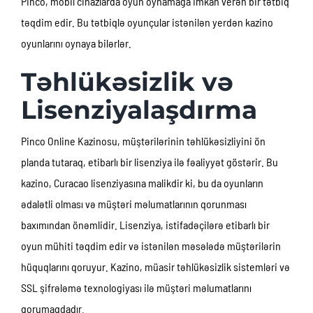
Pinco, mobil cihazlarda oyun oynamağa imkan verən bir tətbiq
təqdim edir. Bu tətbiqlə oyunçular istənilən yerdən kazino
oyunlarını oynaya bilərlər.
Təhlükəsizlik və
Lisenziyalaşdırma
Pinco Online Kazinosu, müştərilərinin təhlükəsizliyini ön
planda tutaraq, etibarlı bir lisenziya ilə fəaliyyət göstərir. Bu
kazino, Curacao lisenziyasına malikdir ki, bu da oyunların
ədalətli olması və müştəri məlumatlarının qorunması
baxımından önəmlidir. Lisenziya, istifadəçilərə etibarlı bir
oyun mühiti təqdim edir və istənilən məsələdə müştərilərin
hüquqlarını qoruyur. Kazino, müasir təhlükəsizlik sistemləri və
SSL şifrələmə texnologiyası ilə müştəri məlumatlarını
qorumaqdadır.