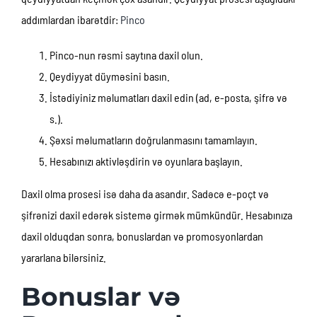
addımlardan ibarətdir:
Pinco
Pinco-nun rəsmi saytına daxil olun.
Qeydiyyat düyməsini basın.
İstədiyiniz məlumatları daxil edin (ad, e-posta, şifrə və
s.).
Şəxsi məlumatların doğrulanmasını tamamlayın.
Hesabınızı aktivləşdirin və oyunlara başlayın.
Daxil olma prosesi isə daha da asandır. Sadəcə e-poçt və
şifrənizi daxil edərək sistemə girmək mümkündür. Hesabınıza
daxil olduqdan sonra, bonuslardan və promosyonlardan
yararlana bilərsiniz.
Bonuslar və