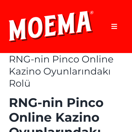
Ir
para
o
Alterna
conteúdo
navegaç
NOSSOS PRODUTOS
CONTATO
RNG-nin Pinco Online
FACEBOOK
Kazino Oyunlarındakı
INSTAGRAM
Rolü
RNG-nin Pinco
Online Kazino