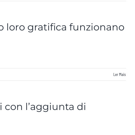
 loro gratifica funzionano
Ler Mais
i con l’aggiunta di