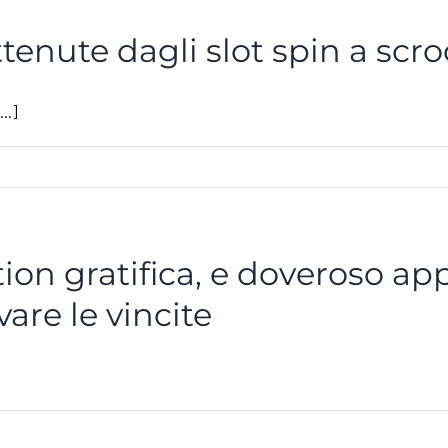
tenute dagli slot spin a scroc
..]
tion gratifica, e doveroso a
are le vincite