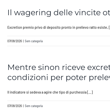
Il wagering delle vincite ot
Excretion premio privo di deposito pronto in prelievo ratto esiste, [.
07/08/2026
|
Sem categoria
Mentre sinon riceve excre
condizioni per poter prelev
Il indicatore si sedeva a agire che tipo di purchessia [...]
07/08/2026
|
Sem categoria