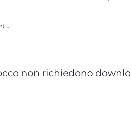
 [...]
crocco non richiedono down