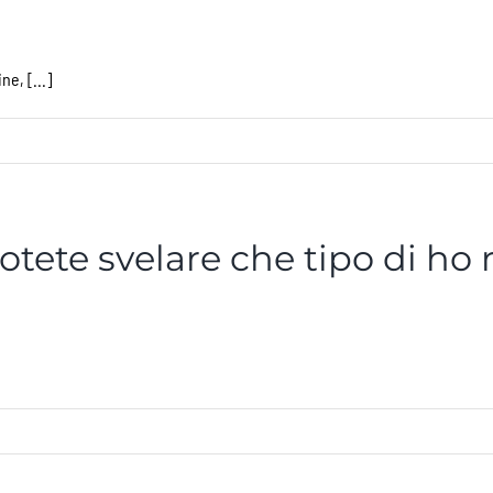
e, [...]
ete svelare che tipo di ho r