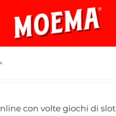
s.
 online con volte giochi di s