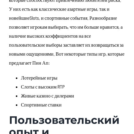
У них есть как классические азартные игры, так и
новейшиеSlots, и спортивные события. Разнообразие
позволяет игрокам выбирать, что им больше нравится, а
наличие высоких коэффициентов на все
пользовательские выборы заставляет их возвращаться за
новыми ощущениями. Вот некоторые типы игр, которые
предлагает Пин Ап:
Лотерейные игры
Слоты с высоким RTP
Живые казино с дилерами
Спортивные ставки
Пользовательский
опыт и