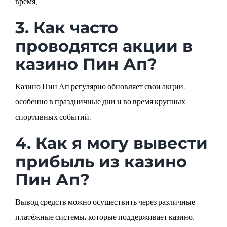
время.
3. Как часто
проводятся акции в
казино Пин Ап?
Казино Пин Ап регулярно обновляет свои акции,
особенно в праздничные дни и во время крупных
спортивных событий.
4. Как я могу вывести
прибыль из казино
Пин Ап?
Вывод средств можно осуществить через различные
платёжные системы, которые поддерживает казино.