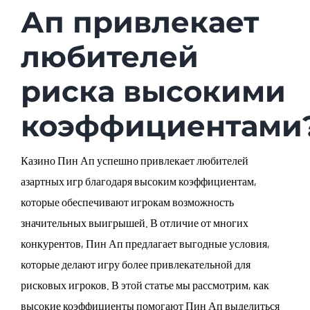
Ап привлекает
любителей
риска высокими
коэффициентами
Казино Пин Ап успешно привлекает любителей
азартных игр благодаря высоким коэффициентам,
которые обеспечивают игрокам возможность
значительных выигрышей. В отличие от многих
конкурентов, Пин Ап предлагает выгодные условия,
которые делают игру более привлекательной для
рисковых игроков. В этой статье мы рассмотрим, как
высокие коэффициенты помогают Пин Ап выделиться