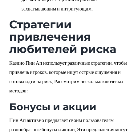
захватывающим и интригующим.
Стратегии
привлечения
любителей риска
Казино Пин Ап использует различные стратегии, чтобы
привлечь игроков, которые ищут острые ощущения и
готовы идти на риск. Рассмотрим несколько ключевых
методов:
Бонусы и акции
Пин Ап активно предлагает своим пользователям
разнообразные бонусы и акции. Эти предложения могут