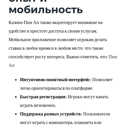
мобильность
Казино Пин Ап также акцентирует внимание на
удобстве и простоте доступа к своим услугам.
Мобильное приложение позволяет игрокам делать
ставки в любое время и в любом месте, что также
способствует росту интереса. Важно отметить, что:
Пин
Ап
Интуитивно понятный интерфейс:
Позволяет
легко ориентироваться по платформе.
Быстрая регистрация:
Игроки могут начать
играть мгновенно.
Поддержка разных устройств:
Пользователи
могут играть с компьютера, планшета или