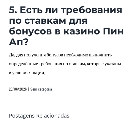
5. Есть ли требования
по ставкам для
бонусов в казино Пин
Ап?
Да, для получения бонусов необходимо выполнить
определённые требования по ставкам, которые указаны
в условиях акции.
28/06/2026
|
Sem categoria
Postagens Relacionadas