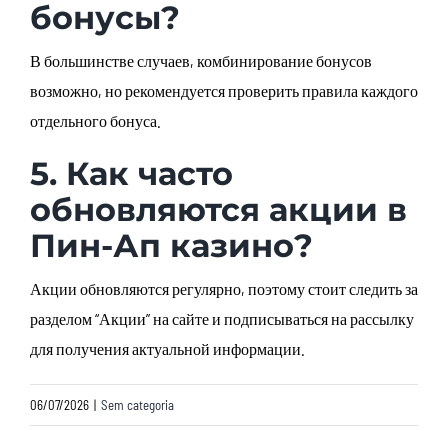
бонусы?
В большинстве случаев, комбинирование бонусов
возможно, но рекомендуется проверить правила каждого
отдельного бонуса.
5. Как часто
обновляются акции в
Пин-Ап казино?
Акции обновляются регулярно, поэтому стоит следить за
разделом “Акции” на сайте и подписываться на рассылку
для получения актуальной информации.
06/07/2026
|
Sem categoria