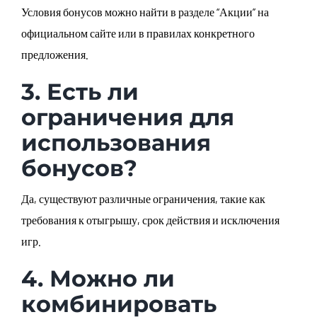
Условия бонусов можно найти в разделе “Акции” на
официальном сайте или в правилах конкретного
предложения.
3. Есть ли
ограничения для
использования
бонусов?
Да, существуют различные ограничения, такие как
требования к отыгрышу, срок действия и исключения
игр.
4. Можно ли
комбинировать