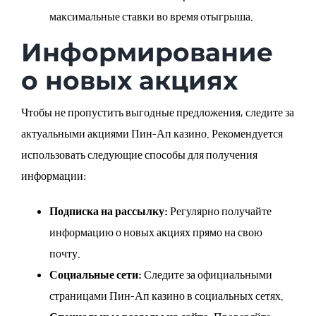
максимальные ставки во время отыгрыша.
Информирование
о новых акциях
Чтобы не пропустить выгодные предложения, следите за
актуальными акциями Пин-Ап казино. Рекомендуется
использовать следующие способы для получения
информации:
Подписка на рассылку:
Регулярно получайте
информацию о новых акциях прямо на свою
почту.
Социальные сети:
Следите за официальными
страницами Пин-Ап казино в социальных сетях.