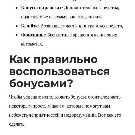
Бонусы на депозит:
Дополнительные средства,
начисляемые на сумму вашего депозита.
Кешбэк:
Возвращает часть проигранных средств.
Фриспины:
Бесплатные вращения на игровых
автоматах.
Как правильно
воспользоваться
бонусами?
Чтобы успешно использовать бонусы, стоит следовать
некоторым простым шагам, которые помогут вам
избежать неприятностей и недоразумений. Вот как это
сделать: