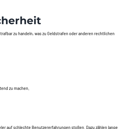
cherheit
trafbar zu handeln, was zu Geldstrafen oder anderen rechtlichen
eltend zu machen.
e
ieler auf schlechte Benutzererfahrungen stoßen. Dazu zählen lange