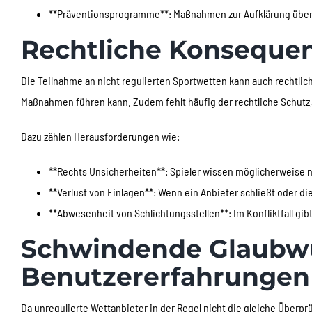
**Präventionsprogramme**: Maßnahmen zur Aufklärung über 
Rechtliche Konsequen
Die Teilnahme an nicht regulierten Sportwetten kann auch rechtlic
Maßnahmen führen kann. Zudem fehlt häufig der rechtliche Schutz, 
Dazu zählen Herausforderungen wie:
**Rechts Unsicherheiten**: Spieler wissen möglicherweise nic
**Verlust von Einlagen**: Wenn ein Anbieter schließt oder di
**Abwesenheit von Schlichtungsstellen**: Im Konfliktfall gib
Schwindende Glaubwü
Benutzererfahrungen
Da unregulierte Wettanbieter in der Regel nicht die gleiche Überp