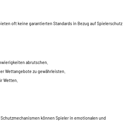
ieten oft keine garantierten Standards in Bezug auf Spielerschutz
hwierigkeiten abrutschen.
 der Wettangebote zu gewährleisten.
ür Wetten.
ene Schutzmechanismen können Spieler in emotionalen und