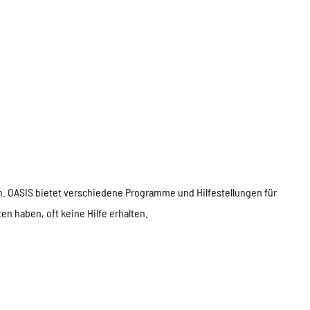
en. OASIS bietet verschiedene Programme und Hilfestellungen für
n haben, oft keine Hilfe erhalten.