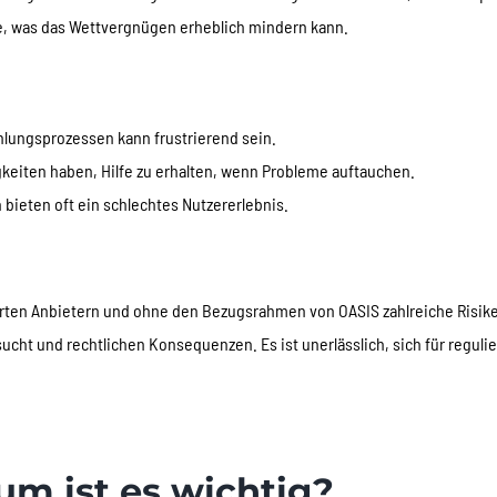
, was das Wettvergnügen erheblich mindern kann.
lungsprozessen kann frustrierend sein.
keiten haben, Hilfe zu erhalten, wenn Probleme auftauchen.
bieten oft ein schlechtes Nutzererlebnis.
ten Anbietern und ohne den Bezugsrahmen von OASIS zahlreiche Risiken b
sucht und rechtlichen Konsequenzen. Es ist unerlässlich, sich für regul
um ist es wichtig?