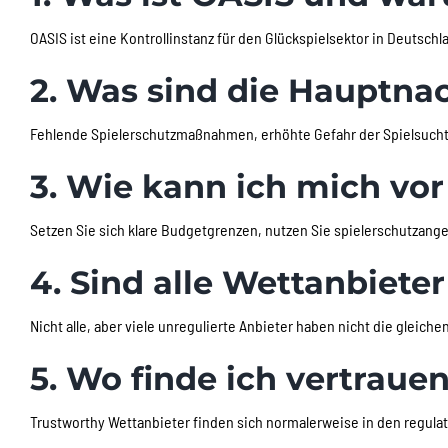
OASIS ist eine Kontrollinstanz für den Glückspielsektor in Deutschl
2. Was sind die Hauptna
Fehlende Spielerschutzmaßnahmen, erhöhte Gefahr der Spielsucht,
3. Wie kann ich mich vor
Setzen Sie sich klare Budgetgrenzen, nutzen Sie spielerschutzange
4. Sind alle Wettanbiete
Nicht alle, aber viele unregulierte Anbieter haben nicht die gleiche
5. Wo finde ich vertrau
Trustworthy Wettanbieter finden sich normalerweise in den regul