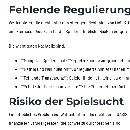
Fehlende Regulierung
Wettanbieter, die nicht unter den strengen Richtlinien von OASIS 
und Fairness. Dies kann für die Spieler erhebliche Risiken bergen.
Die wichtigsten Nachteile sind:
**Mangel an Spielerschutz**: Spieler können aufgrund fehle
**Betrug und Manipulation**: Unregulierte Anbieter haben mö
**Fehlende Transparenz**: Spieler finden oft keine klaren 
**Schutz der Datenschutzrechte**: Die Sicherheit persönlich
Risiko der Spielsucht
Ein erhebliches Problem bei Wettanbietern, die nicht durch OASIS
finanziellen Strudel geraten, die schwer zu durchbrechen sind.